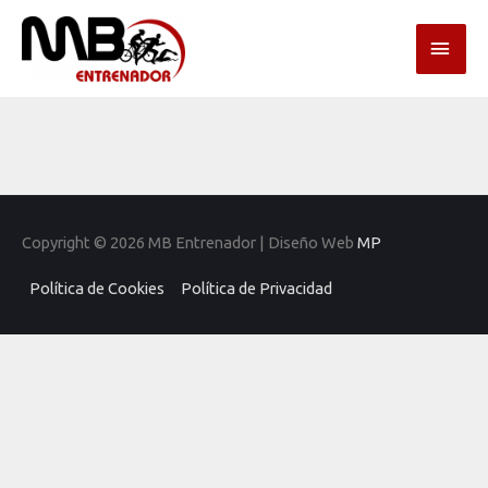
Ir
MEN
al
contenido
PRI
Copyright © 2026
MB Entrenador
| Diseño Web
MP
Política de Cookies
Política de Privacidad